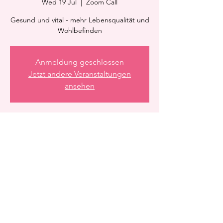
Wed 19 Jul
  |  
Zoom Call
Gesund und vital - mehr Lebensqualität und
Wohlbefinden
Anmeldung geschlossen
Jetzt andere Veranstaltungen
ansehen
Time & Location
19 Jul 2023, 21:15 – 21:45
Zoom Call
Share this event