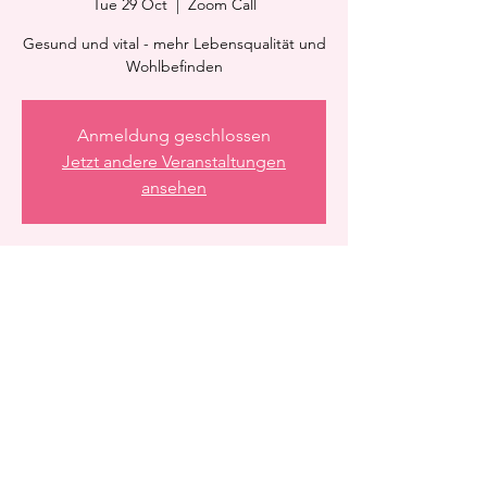
Tue 29 Oct
  |  
Zoom Call
Gesund und vital - mehr Lebensqualität und
Wohlbefinden
Anmeldung geschlossen
Jetzt andere Veranstaltungen
ansehen
Time & Location
29 Oct 2024, 21:15 – 22:15
Zoom Call
Share this event