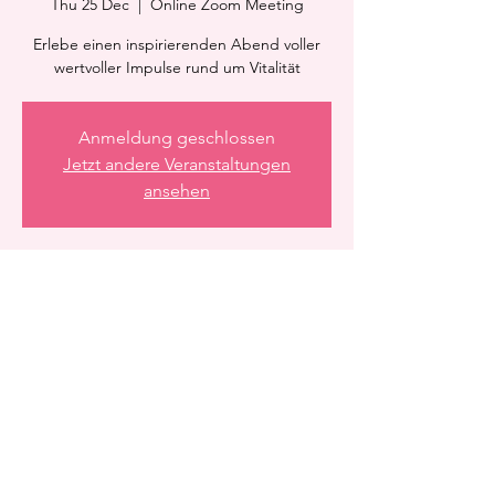
Thu 25 Dec
  |  
Online Zoom Meeting
Erlebe einen inspirierenden Abend voller
wertvoller Impulse rund um Vitalität
Anmeldung geschlossen
Jetzt andere Veranstaltungen
ansehen
Time & Location
25 Dec 2025, 21:15 – 22:15
Online Zoom Meeting
Share this event