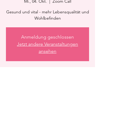
Mi., 04. Okt.
  |  
Zoom Call
Gesund und vital - mehr Lebensqualität und
Wohlbefinden
Anmeldung geschlossen
Jetzt andere Veranstaltungen
ansehen
Zeit & Ort
04. Okt. 2023, 21:15 – 21:45
Zoom Call
Diese Veranstaltung teilen