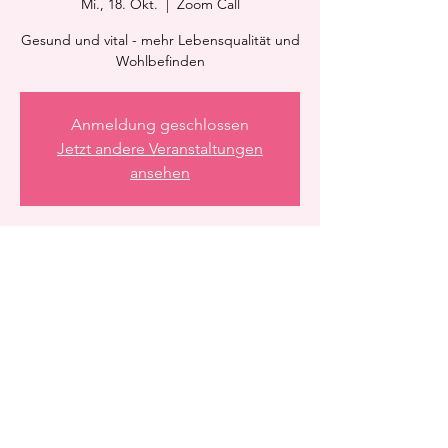
Mi., 18. Okt.
  |  
Zoom Call
Gesund und vital - mehr Lebensqualität und
Wohlbefinden
Anmeldung geschlossen
Jetzt andere Veranstaltungen
ansehen
Zeit & Ort
18. Okt. 2023, 21:15 – 21:45
Zoom Call
Diese Veranstaltung teilen