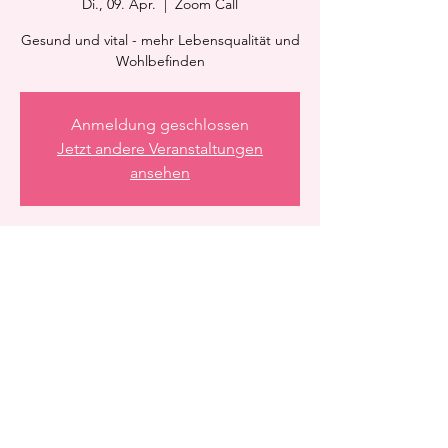
Di., 09. Apr.
  |  
Zoom Call
Gesund und vital - mehr Lebensqualität und
Wohlbefinden
Anmeldung geschlossen
Jetzt andere Veranstaltungen
ansehen
Zeit & Ort
09. Apr. 2024, 21:15 – 22:15
Zoom Call
Diese Veranstaltung teilen