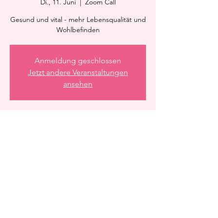
Di., 11. Juni
  |  
Zoom Call
Gesund und vital - mehr Lebensqualität und
Wohlbefinden
Anmeldung geschlossen
Jetzt andere Veranstaltungen
ansehen
Zeit & Ort
11. Juni 2024, 21:15 – 22:15
Zoom Call
Diese Veranstaltung teilen