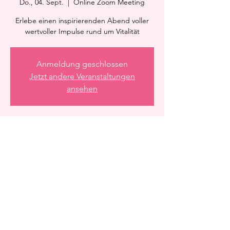
Do., 04. Sept.
  |  
Online Zoom Meeting
Erlebe einen inspirierenden Abend voller
wertvoller Impulse rund um Vitalität
Anmeldung geschlossen
Jetzt andere Veranstaltungen
ansehen
Zeit & Ort
04. Sept. 2025, 21:15 – 22:15
Online Zoom Meeting
Diese Veranstaltung teilen