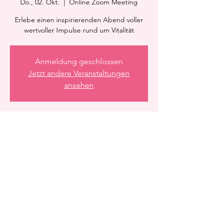
Do., 02. Okt.
  |  
Online Zoom Meeting
Erlebe einen inspirierenden Abend voller
wertvoller Impulse rund um Vitalität
Anmeldung geschlossen
Jetzt andere Veranstaltungen
ansehen
Zeit & Ort
02. Okt. 2025, 21:15 – 22:15
Online Zoom Meeting
Diese Veranstaltung teilen