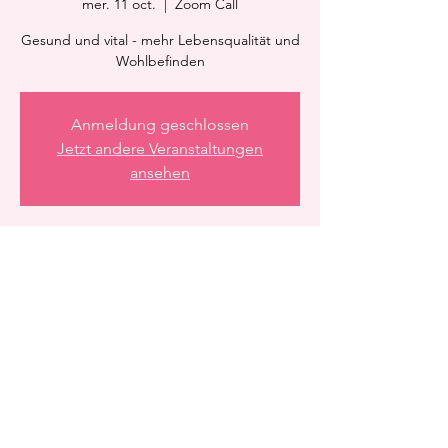
mer. 11 oct.
  |  
Zoom Call
Gesund und vital - mehr Lebensqualität und
Wohlbefinden
Anmeldung geschlossen
Jetzt andere Veranstaltungen
ansehen
Heure et lieu
11 oct. 2023, 21:15 – 21:45
Zoom Call
Partager cet événement