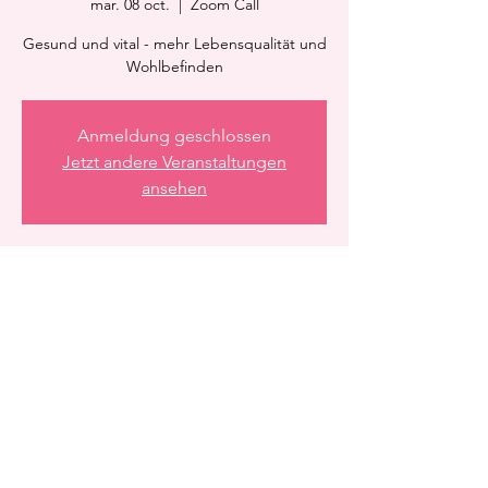
mar. 08 oct.
  |  
Zoom Call
Gesund und vital - mehr Lebensqualität und
Wohlbefinden
Anmeldung geschlossen
Jetzt andere Veranstaltungen
ansehen
Heure et lieu
08 oct. 2024, 21:15 – 22:15
Zoom Call
Partager cet événement