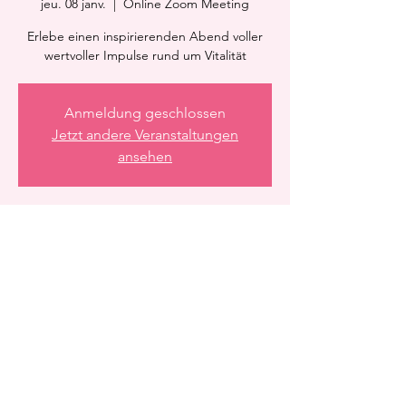
jeu. 08 janv.
  |  
Online Zoom Meeting
Erlebe einen inspirierenden Abend voller
wertvoller Impulse rund um Vitalität
Anmeldung geschlossen
Jetzt andere Veranstaltungen
ansehen
Heure et lieu
08 janv. 2026, 21:15 – 22:15
Online Zoom Meeting
Partager cet événement