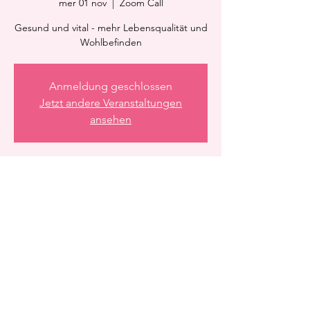
mer 01 nov
  |  
Zoom Call
Gesund und vital - mehr Lebensqualität und
Wohlbefinden
Anmeldung geschlossen
Jetzt andere Veranstaltungen
ansehen
Orario & Sede
01 nov 2023, 21:15 – 21:45
Zoom Call
Condividi questo evento