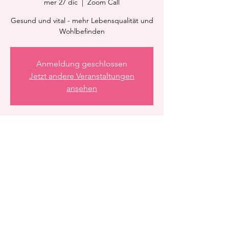
mer 27 dic
  |  
Zoom Call
Gesund und vital - mehr Lebensqualität und
Wohlbefinden
Anmeldung geschlossen
Jetzt andere Veranstaltungen
ansehen
Orario & Sede
27 dic 2023, 21:15 – 21:45
Zoom Call
Condividi questo evento