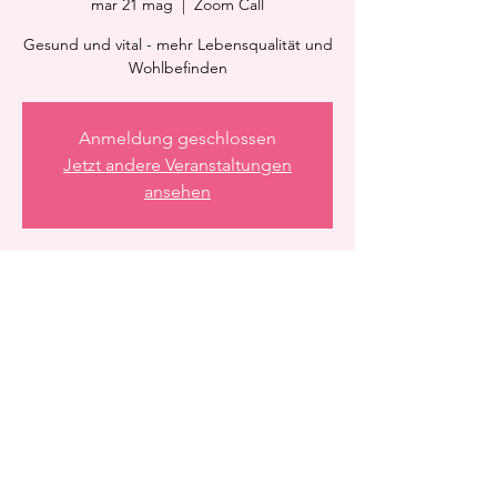
mar 21 mag
  |  
Zoom Call
Gesund und vital - mehr Lebensqualität und
Wohlbefinden
Anmeldung geschlossen
Jetzt andere Veranstaltungen
ansehen
Orario & Sede
21 mag 2024, 21:15 – 22:15
Zoom Call
Condividi questo evento