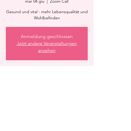
mar 04 giu
  |  
Zoom Call
Gesund und vital - mehr Lebensqualität und
Wohlbefinden
Anmeldung geschlossen
Jetzt andere Veranstaltungen
ansehen
Orario & Sede
04 giu 2024, 21:15 – 22:15
Zoom Call
Condividi questo evento