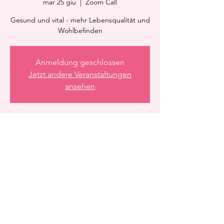
mar 25 giu
  |  
Zoom Call
Gesund und vital - mehr Lebensqualität und
Wohlbefinden
Anmeldung geschlossen
Jetzt andere Veranstaltungen
ansehen
Orario & Sede
25 giu 2024, 21:15 – 22:15
Zoom Call
Condividi questo evento