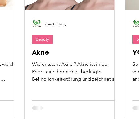
check vitality
Beauty
B
Akne
Y
ch
Wie entsteht Akne ? Akne ist in der
So
Regel eine hormonell bedingte
vor
e
Befindlichkeit-störung und zeichnet sich
an
hrung,...
durch eine Fehlzusammensetzung...
sc