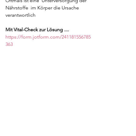
Oftmals ist eine  Unterversorgung der 
Nährstoffe  im Körper die Ursache 
verantwortlich 
Mit Vital-Check zur Lösung ....
https://form.jotform.com/241181556785
363
Beauty
Alle ansehen
Aktuelle Beiträge